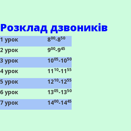
Розклад дзвоників
00
50
1 урок
8
-8
00
45
2 урок
9
-9
05
50
3 урок
10
-10
10
55
4 урок
11
-11
10
55
5 урок
12
-12
05
50
6 урок
13
-13
00
45
7 урок
14
-14