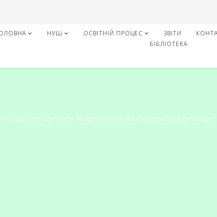
ОЛОВНА
НУШ
ОСВІТНІЙ ПРОЦЕС
ЗВІТИ
КОНТ
БІБЛІОТЕКА
© 2026 Your Company. All Rights Reserved. Designed By JoomShaper