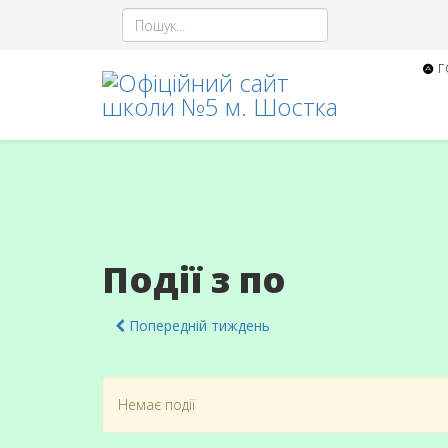
Г
Події з по
Попередній тиждень
Немає події